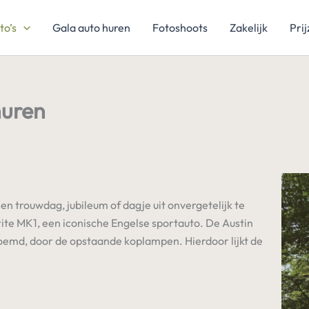
to’s
Gala auto huren
Fotoshoots
Zakelijk
Pri
huren
en trouwdag, jubileum of dagje uit onvergetelijk te
te MK1, een iconische Engelse sportauto. De Austin
oemd, door de opstaande koplampen. Hierdoor lijkt de